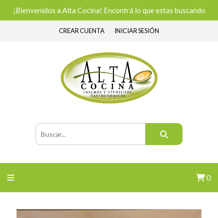
¡Bienvenidos a Alta Cocina! Encontrá lo que estas buscando
CREAR CUENTA
INICIAR SESIÓN
0