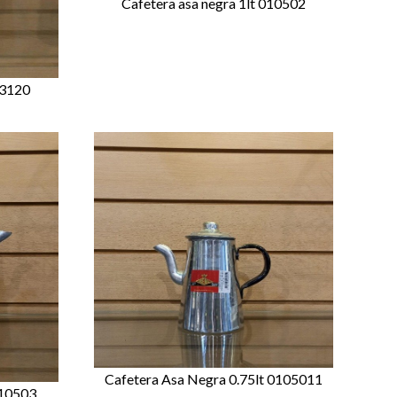
Cafetera asa negra 1lt 010502
 3120
Cafetera Asa Negra 0.75lt 0105011
010503