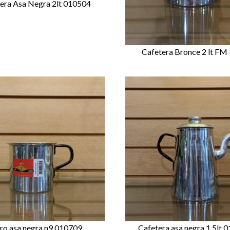
era Asa Negra 2lt 010504
Cafetera Bronce 2 lt FM
Cafetera asa negra 1.5lt 
rro asa negra n9 010709