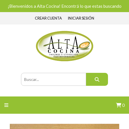
¡Bienvenidos a Alta Cocina! Encontrá lo que estas buscando
CREAR CUENTA
INICIAR SESIÓN
0