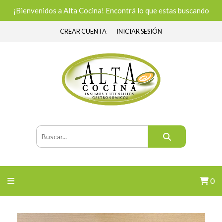
¡Bienvenidos a Alta Cocina! Encontrá lo que estas buscando
CREAR CUENTA
INICIAR SESIÓN
0