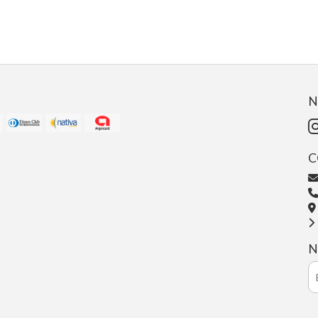
N
C
N