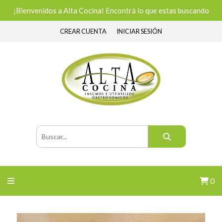
¡Bienvenidos a Alta Cocina! Encontrá lo que estas buscando
CREAR CUENTA
INICIAR SESIÓN
0