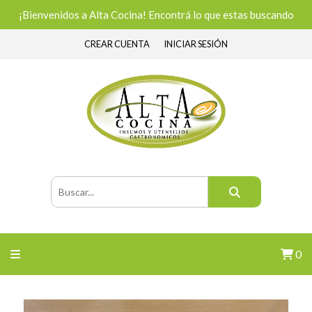
¡Bienvenidos a Alta Cocina! Encontrá lo que estas buscando
CREAR CUENTA
INICIAR SESIÓN
0