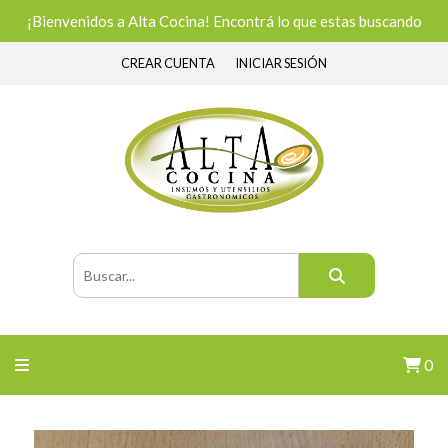
¡Bienvenidos a Alta Cocina! Encontrá lo que estas buscando
CREAR CUENTA
INICIAR SESIÓN
0