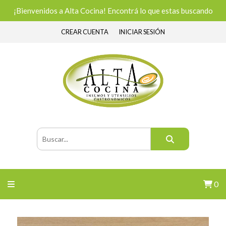
¡Bienvenidos a Alta Cocina! Encontrá lo que estas buscando
CREAR CUENTA
INICIAR SESIÓN
0